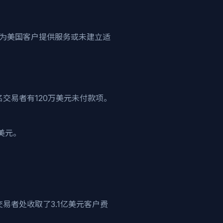
开始撤销为美国客户提供服务或未建立适
00名交易者有120万美元未付款项。
万美元。
名交易者处收取了3.1亿美元客户费