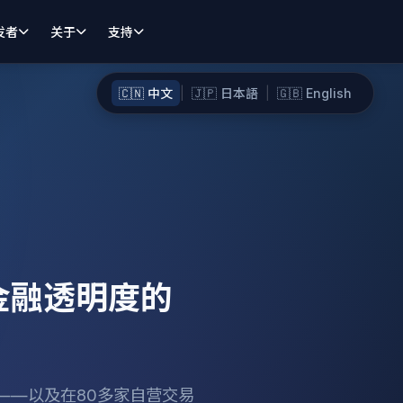
发者
关于
支持
🇨🇳 中文
|
🇯🇵 日本語
|
🇬🇧 English
建金融透明度的
本转变——以及在80多家自营交易