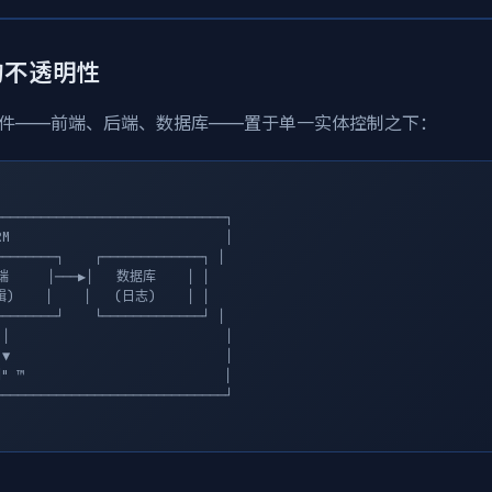
的不透明性
件——前端、后端、数据库——置于单一实体控制之下：
─────────────────────────────┐

M                            │

───────┐    ┌─────────────┐ │

端     │───▶│   数据库    │ │

)    │    │   (日志)    │ │

───────┘    └─────────────┘ │

│                            │

▼                            │

 ™                          │

─────────────────────────────┘
