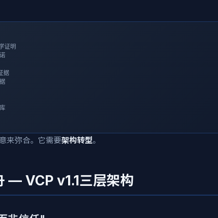
学证明

诺

据

据

库

意来弥合。它需要
架构转型
。
— VCP v1.1三层架构