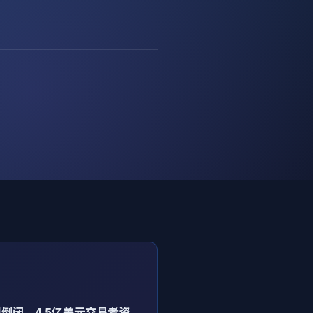
司倒闭
，
4.5亿美元交易者资