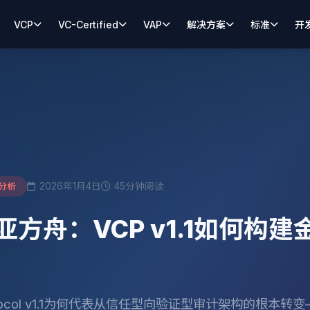
VCP
VC-Certified
VAP
解决方案
标准
开
2026年1月4日
45分钟阅读
分析
方舟：VCP v1.1如何构
 Protocol v1.1为何代表从信任型向验证型审计架构的根