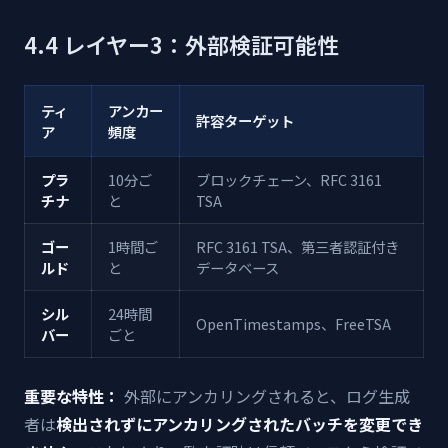
4.4 レイヤー3：外部検証可能性
ティ
アンカー
許容ターゲット
ア
頻度
プラ
10分ご
ブロックチェーン、RFC 3161
チナ
と
TSA
ゴー
1時間ご
RFC 3161 TSA、第三者認証付き
ルド
と
データベース
シル
24時間
OpenTimestamps、FreeTSA
バー
ごと
重要な特性：
外部にアンカリングされると、ログ生成
者は
検出されずにアンカリングされたバッチを変更でき