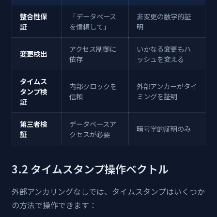
整合性保
「データベース
非変更の数学的証
証
を信頼して」
明
アクセス制御に
いかなる変更もハ
変更検出
依存
ッシュを変える
タイムス
内部クロックを
外部アンカーがタイ
タンプ検
信頼
ミングを証明
証
第三者検
データベースア
暗号学的証明のみ
証
クセスが必要
3.2 タイムスタンプ操作ベクトル
外部アンカリングなしでは、タイムスタンプはいくつか
の方法で操作できます：