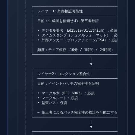
│                                                    
│  ┌─────────────────────────────────────────────────
│  │  レイヤー3：外部検証可能性                           
│  │  ─────────────────────────────────────────      
│  │  目的：生成者を信頼せずに第三者検証                    
│  │                                                 
│  │  • デジタル署名（Ed25519/Dilithium）：必須           
│  │  • タイムスタンプ（デュアルフォーマット）：必須          
│  │  • 外部アンカー（ブロックチェーン/TSA）：必須           
│  │                                                 
│  │  頻度：ティア依存（10分 / 1時間 / 24時間）            
│  └─────────────────────────────────────────────────
│                              │                     
│                              ▼                     
│  ┌─────────────────────────────────────────────────
│  │  レイヤー2：コレクション整合性                        
│  │  ─────────────────────────────────────────      
│  │  目的：イベントバッチの完全性を証明                    
│  │                                                 
│  │  • マークル木（RFC 6962）：必須                     
│  │  • マークルルート：必須                             
│  │  • 監査パス：必須                                  
│  │                                                 
│  │  → 第三者によるバッチ完全性の検証を可能にする            
│  └─────────────────────────────────────────────────
│                              │                     
│                              ▼                     
│  ┌─────────────────────────────────────────────────