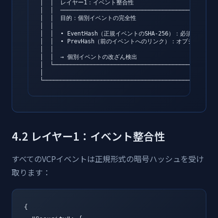
│  │  レイヤー1：イベント整合性                           
│  │  ─────────────────────────────────────────      
│  │  目的：個別イベントの完全性                          
│  │                                                 
│  │  • EventHash（正規イベントのSHA-256）：必須          
│  │  • PrevHash（前のイベントへのリンク）：オプショナル     
│  │                                                 
│  │  → 個別イベントの改ざん検出                          
│  └─────────────────────────────────────────────────
│                                                    
└───────────────────────────────────────────────────
4.2 レイヤー1：イベント整合性
すべてのVCPイベントは正規形式の暗号ハッシュを受け
取ります：
{
