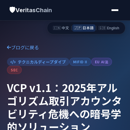
🛡️
VeritasChain
🇨🇳 中文
|
🇯🇵 日本語
|
🇬🇧 English
ブログに戻る
テクニカルディープダイブ
MIFID II
EU AI法
SEC
VCP v1.1：2025年アル
ゴリズム取引アカウンタ
ビリティ危機への暗号学
的ソリューション