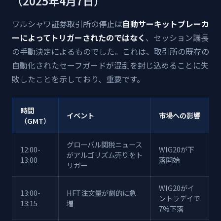
（2025年4月7日）
ワルシャワ証券取引所の停止は
自動サーキットブレーカ
ーによってトリガーされたのではなく
、セッション議長
の手動決定によるものでした。これは、取引所の既存の
自動化されたセーフガードが混乱を封じ込めることに失
敗したことを示しており、重要です。
時間
イベント
市場への影響
（GMT）
グローバル関税ニュース
12:00-
WIG20が下
がアルゴリズム売りをト
13:00
落開始
リガー
WIG20がイ
13:00-
HFT注文量が劇的に急
ントラデイで
13:15
増
7%下落