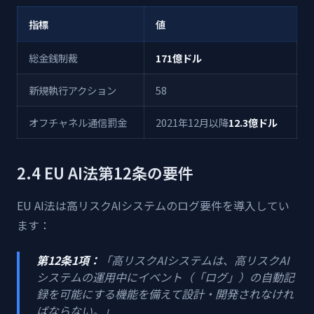
指標
値
総金銭制裁
171億ドル
新規執行アクション
58
オフチャネル通信罰金
2021年12月以降
12.3億ドル
2.4 EU AI法第12条の要件
EU AI法は高リスクAIシステムのログ要件を導入してい
ます：
第12条1項：
「高リスクAIシステムは、高リスクAI
システムの運用中にイベント（「ログ」）の自動記
録を可能にする機能を備えて設計・開発されなけれ
ばならない。」