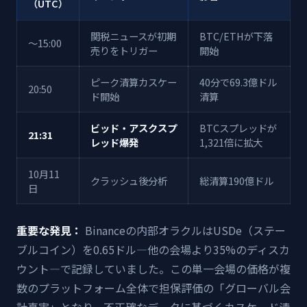
（UTC）
関税ニュースが初期
BTC/ETHが下落
〜15:00
売りをトリガー
開始
ピーク清算カスケー
40分で69.3億ドル
20:50
ド開始
清算
ビッド・アスクスプ
BTCスプレッドが
21:31
レッド爆発
1,321倍に拡大
10月11
クラッシュ後分析
総清算190億ドル
日
重要な発見：
Binanceの内部オラクルはUSDe（ステー
ブルコイン）を0.65ドル—他の会場より35%のディスカ
ウント—で記録していました。この単一会場の価格が複
数のプラットフォーム全体で担保評価の「グローバル会