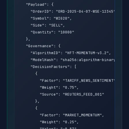
  "Payload": {

    "OrderID": "ORD-2025-04-07-WSE-12345",

    "Symbol": "WIG20",

    "Side": "SELL",

    "Quantity": "10000"

  },

  "Governance": {

    "AlgorithmID": "HFT-MOMENTUM-v3.2",

    "ModelHash": "sha256:algorithm-binary-hash.
    "DecisionFactors": [

      {

        "Factor": "TARIFF_NEWS_SENTIMENT",

        "Weight": "0.75",

        "Source": "REUTERS_FEED_001"

      },

      {

        "Factor": "MARKET_MOMENTUM",

        "Weight": "0.25",

        "Value": "-0.83"
