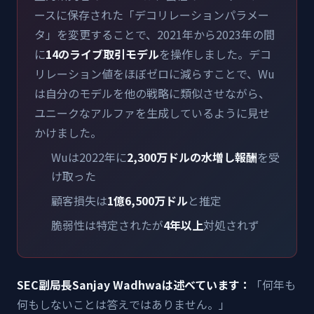
ースに保存された「デコリレーションパラメー
タ」を変更することで、2021年から2023年の間
に
14のライブ取引モデル
を操作しました。デコ
リレーション値をほぼゼロに減らすことで、Wu
は自分のモデルを他の戦略に類似させながら、
ユニークなアルファを生成しているように見せ
かけました。
Wuは2022年に
2,300万ドルの水増し報酬
を受
け取った
顧客損失は
1億6,500万ドル
と推定
脆弱性は特定されたが
4年以上
対処されず
SEC副局長Sanjay Wadhwaは述べています：
「何年も
何もしないことは答えではありません。」