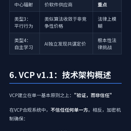
中心辐射
价软件供应商
重点
类型3：
类似算法收敛于非竞
法律上模
平行行为
争性价格
糊
类型4：
根本性法
AI独立发现共谋定价
自主学习
律挑战
6. VCP v1.1：技术架构概述
VCP建立在单一基本原则之上：
"验证，而非信任"
在VCP合规系统中，
不信任任何单一方
。相反，加密机
制确保：