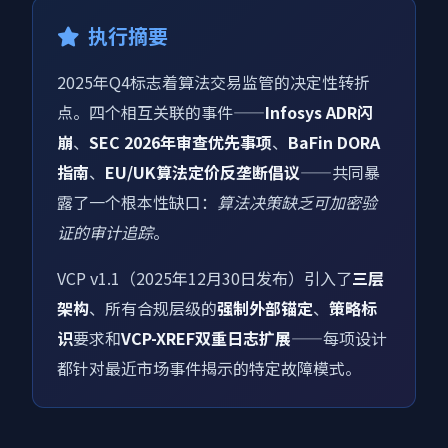
执行摘要
2025年Q4标志着算法交易监管的决定性转折
点。四个相互关联的事件——
Infosys ADR闪
崩
、
SEC 2026年审查优先事项
、
BaFin DORA
指南
、
EU/UK算法定价反垄断倡议
——共同暴
露了一个根本性缺口：
算法决策缺乏可加密验
证的审计追踪
。
VCP v1.1（2025年12月30日发布）引入了
三层
架构
、所有合规层级的
强制外部锚定
、
策略标
识
要求和
VCP-XREF双重日志扩展
——每项设计
都针对最近市场事件揭示的特定故障模式。