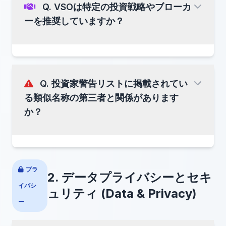
Q. VSOは特定の投資戦略やブローカ
VC-Certified
ーを推奨していますか？
「Veritas Chain Protocol (VCP)」
「技術的
に適合していること」
Q. 投資家警告リストに掲載されてい
VSOは中立的な国際標準化団体です。
取引データが
改ざん不可能
る類似名称の第三者と関係があります
透明性の基準を満た
(Immutable)
であること
か？
している
アルゴリズムの
意思決定プロセス
が記録
されていること
時刻同期や数値精度が規定の
基準 (Tier)
ベンダー・ニュートラル
を満たしていること
プラ
2. データプライバシーとセキ
VeritasChain Standards Organization (VSO)
イバシ
ュリティ (Data & Privacy)
ご注意:
企業の
支払い能力 (Solvency)
、事業
VeritasChain株式会社
ー
継続性、または投資商品の収益性を
VSOが保証・
推奨することは一切ありません。
VeritasChain Protocol