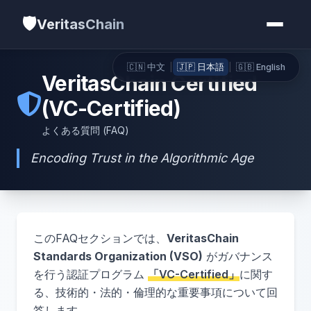
🛡️
VeritasChain
🇨🇳 中文
|
🇯🇵 日本語
|
🇬🇧 English
VeritasChain Certified
(VC-Certified)
よくある質問 (FAQ)
Encoding Trust in the Algorithmic Age
このFAQセクションでは、
VeritasChain
Standards Organization (VSO)
がガバナンス
を行う認証プログラム
「VC-Certified」
に関す
る、技術的・法的・倫理的な重要事項について回
答します。