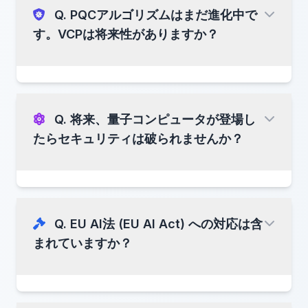
ゴールドおよびプラチナティア
Q. PQCアルゴリズムはまだ進化中で
VCP自体ではなく規制
す。VCPは将来性がありますか？
統合コストを削減するため、VCPは以下
3件のパイロット統合
を提供：
まとめ：
（機密）
サイドカー統合
（既存システムへの非侵襲的な
Q. 将来、量子コンピュータが登場し
シルバー
= 透明性と公正性
接続）
たらセキュリティは破られませんか？
公開ケーススタディ #1
VCP Explorer / Logging API / SDK
1社のパートナーが作成予定
ゴールド/プラチナ
= 規制コンプライアン
標準化された実装キット
VCP
スの証拠
は複数のオプションを予約
「初の本番導入」発表
これにより「実装コスト」が業界全体で
共
フォローアップリリースで予定
Q. EU AI法 (EU AI Act) への対応は含
有・標準化・再利用可能なコスト
に変わり、
現在のアルゴリズム：
TCO（総所有コスト）を削減します。
「Ed25519」署名
まれていますか？
• Ed25519
初期段階の規格は通常、最初の
1〜3件の公開
ポスト量子暗号
• ECDSA
統合
後に勢いを増します。 現在のフェーズは
構造
(PQC)
的な問題ではなく、タイミング
• RSA（互換性のため）
を反映していま
す。