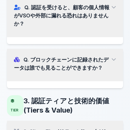
(VCP)
Q. 認証を受けると、顧客の個人情報
がVSOや外部に漏れる恐れはありません
重要な区別：
か？
金融規制当局が公開する投資家警告リストには、
類似したスペルや紛らわしい名称で活動する事業
体が含まれている場合があります。 それらの事業
体は、VSOおよびVeritasChain標準化イニシアチ
ブとは
完全に別の組織
です。
Q. ブロックチェーンに記録されたデ
「真実 (Veritas) の公開」
ータは誰でも見ることができますか？
VSOが行わないこと：
「プライバシーの保護」
• 金融商品
• 投資サービス
ハッシュ化
• 証券仲介
ブロックチェーンや監査ログに記録されるのは、
3. 認証ティアと技術的価値
• ファンド運用
データの
「ハッシュ値 (指紋)」
であり、 元の個人
(Tiers & Value)
私たちの活動は、
情報は含まれません。
標準化、技術仕様、研究
ハッシュ値
に限定
TIER
されています。
マークルルート (Merkle Root)