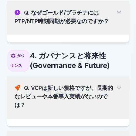
カーされます。
Q. なぜゴールド/プラチナには
リテールブローカー・Prop Firm向け:
PTP/NTP時刻同期が必要なのですか？
を用意しており、 既存環境
vcp-mql-bridge
防止される不正:
「最小限
への影響を最小限に抑えながら認証を取得できま
• 「後から都合の悪い取引を削除する」
す。
の実用的な透明性レイヤー」
• 「過去の日時に偽のデータを挿入する」
といった典型的な不正は、
たとえデータベース管
理者であっても不可能
になります。
4. ガバナンスと将来性
ガバ
シルバーティアが提供するもの：
(Governance & Future)
MiFID II RTS 25
ナンス
暗号学的に改ざん検知可能なログ
信頼トラブル (言った言わないの水掛け論)
透明性のある紛争解決
トレーダーとプラットフォームのための信頼性
Q. VCPは新しい規格ですが、長期的
プラチナ
の高い検証
なレビューや本番導入実績がないので
PTPv2 + ハードウェアタイムスタンプ
は？
MiFID II RTS 25やそれに相当する規制当局レ
ゴールド
ベルの証拠要件を満たすことを目的としては
いま
NTP/Chrony（マイクロ秒レベルの精度）
せん
。