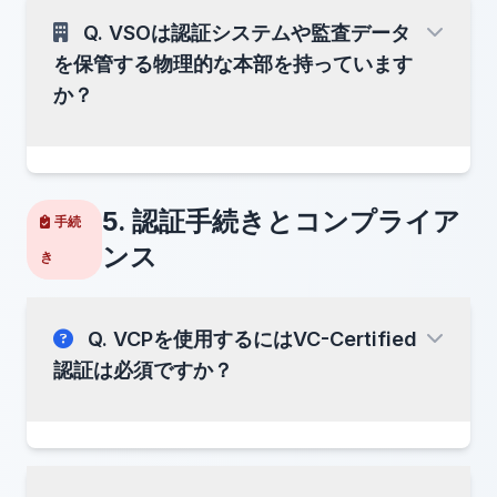
将来の移行パス
Q. VSOは認証システムや監査データ
将来対応の予約：
将来的に量子コンピュータの脅威が現実化した際
VCP-GOV
を保管する物理的な本部を持っています
は、NIST標準の
「Dilithium」アルゴリズム
など
• Dilithium2
へ
シームレスにアップグレード
を行い、 記録の真
か？
• Falcon
正性を未来にわたって保護します。
• NISTが最終決定する追加のPQCアルゴリズム
PQCは
暗号コミュニティ全体
にとってオープ
5. 認証手続きとコンプライア
ンな課題のままです。 VCPの設計により、最終的
手続
コンプライアンスサポート:
なPQC標準を
最小限の摩擦
で採用できます。
ンス
き
これにより、
高リスクAIシステム
に求められる
透
明性と記録保持要件の遵守
を強力にサポートしま
弱くなるのではなく、より
す。
安全
保管、処理、または一元管理することはありませ
Q. VCPを使用するにはVC-Certified
ん
認証は必須ですか？
セキュリティ境界ではなく