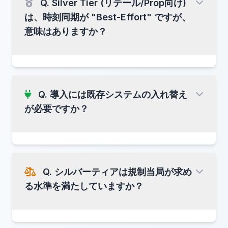
Crypto-shredding
Q. Silver Tier (リテール/Prop向け)
「自分の取引が改ざんさ
は、時刻同期が "Best-Effort" ですが、
個人情報 (PII) は、ユーザーごとの固有鍵で暗号化
れていないか」
されて記録されます。
GDPRの「忘れられる権
意味はありますか？
利」
などの削除要請があった場合、 その復号鍵を
破棄することで、データの実体を
数学的に復元不
可能
にします。
保護される情報:
アルゴリズムの具体的なロジ
ック (知的財産) や、他人の詳細な取引内容が丸見
VSOや第三者が、監査ログから
えになるわけではありません。
Q. 導入には既存システムの入れ替え
顧客の氏名や住所を特定することは技術的に不可
Silver Tier
が必要ですか？
能
「ブラックボックス (中身が見えない)」
「不正の不可逆性
「ガラス張り (全て丸見え)」
「検
(Irreversibility of Fraud)」
証可能な透明性」
UUID v7の順序性
すべてのイベントには時間順序性を持つIDが付
Q. シルバーティアは規制当局が求め
与されます。
FIXエンジン
る水準を満たしていますか？
並走し
て監査ログを生成するアダプター
事後改ざんの防止
データは24時間ごとにブロックチェーンへアン