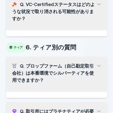
体制
Q. VC-Certifiedステータスはどのよ
財務健全性
うな状況で取り消される可能性がありま
すか？
取引戦略
収益性
6. ティア別の質問
ティア
リスク許容度
注：
VSOは認証を直接発行・取り消ししませ
ん。 VSOは
スキームオーナー
として認証プログラ
Q. プロップファーム（自己勘定取引
ムのガバナンス権限を持ちます。 認証の決定は
事業パフォーマンス
会社）は本番環境でシルバーティアを使
VSO認定CAB
が行います。
用できますか？
AML/KYCコンプライアンス
取り消し条件には以下が含まれます：
ログが
改ざん
された場合
顧客資金の取り扱い
VCP必須モジュールが
削除
された場合
Q. 取引所にはプラチナティアが必要