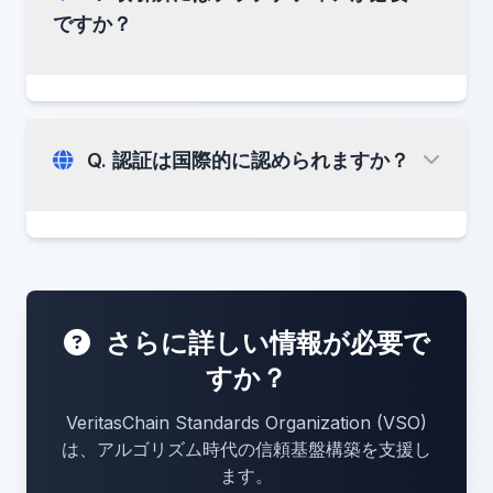
AIガバナンスメタデータが
偽造
された場合
ですか？
監査証明が
検証に失敗
した場合
VSO非推奨ポリシー
の重大な違反があった
強力な暗号学的証明
場合
Q. 認証は国際的に認められますか？
これらの厳格な基準により、認証プログラム
の
整合性と信頼性
が確保されます。
PTP v2
SBE
FIXエンジン
VC-Certifiedは規制ライセンスではありません
さらに詳しい情報が必要で
すか？
VeritasChain Standards Organization (VSO)
認証レポートは、規制当局への提出における
は、アルゴリズム時代の信頼基盤構築を支援し
技術的証拠
として機能できます。
ます。