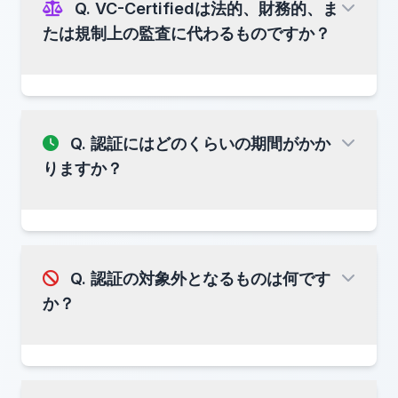
Q. VC-Certifiedは法的、財務的、ま
たは規制上の監査に代わるものですか？
明確化：
VC-Certifiedへの信頼は、物理的な
オープンスタンダードライセンス
オフィスの場所ではなく、
検証可能な技術プロセ
ス
から生まれます。
参照: 分散型組織
第三者検証
Q. 認証にはどのくらいの期間がかか
代わるものではありません
りますか？
法定財務監査
ライセンス要件
規制当局による検査
Q. 認証の対象外となるものは何です
VC-Certifiedは
技術的なプロトコル準拠
のみに
か？
焦点を当てており、 事業や規制上のステータスは
対象外です。
統合の深さ
— 既存システムの複雑性
ログ量
— 検証が必要な取引データの量
技術的準備状況
— 現在のコンプライアンス