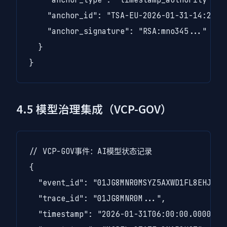
    "anchor_id": "TSA-EU-2026-01-31-14:23:45
    "anchor_signature": "RSA:mno345..."

  }

}
4.5 模型治理集成（VCP-GOV）
// VCP-GOV事件：AI模型状态记录

{

  "event_id": "01JG8MNR0MSYZ5AXWD1FL8EHJV",

  "trace_id": "01JG8MNR0M...",

  "timestamp": "2026-01-31T06:00:00.000000Z"