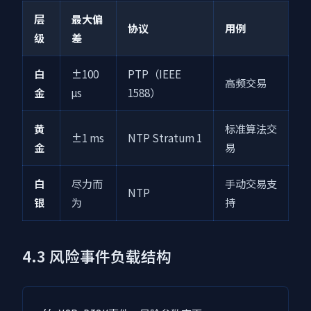
层
最大偏
协议
用例
级
差
白
±100
PTP（IEEE
高频交易
金
μs
1588）
黄
标准算法交
±1 ms
NTP Stratum 1
金
易
白
尽力而
手动交易支
NTP
银
为
持
4.3 风险事件负载结构