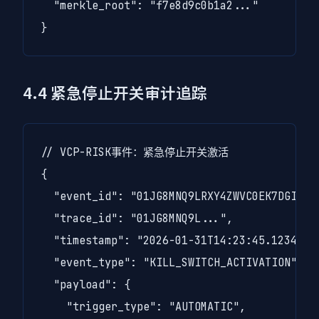
  "merkle_root": "f7e8d9c0b1a2..."

}
4.4 紧急停止开关审计追踪
// VCP-RISK事件：紧急停止开关激活

{

  "event_id": "01JG8MNQ9LRXY4ZWVC0EK7DGIU",

  "trace_id": "01JG8MNQ9L...",

  "timestamp": "2026-01-31T14:23:45.123456Z"
  "event_type": "KILL_SWITCH_ACTIVATION",

  "payload": {

    "trigger_type": "AUTOMATIC",
