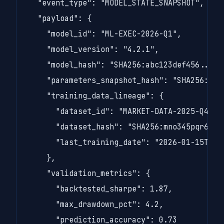
  "event_type": "MODEL_STATE_SNAPSHOT",

  "payload": {

    "model_id": "ML-EXEC-2026-Q1",

    "model_version": "4.2.1",

    "model_hash": "SHA256:abc123def456...",

    "parameters_snapshot_hash": "SHA256:ghi7
    "training_data_lineage": {

      "dataset_id": "MARKET-DATA-2025-Q4",

      "dataset_hash": "SHA256:mno345pqr678..
      "last_training_date": "2026-01-15T00:0
    },

    "validation_metrics": {

      "backtested_sharpe": 1.87,

      "max_drawdown_pct": 4.2,

      "prediction_accuracy": 0.73
