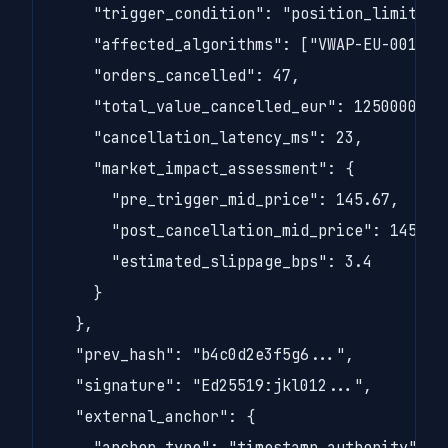
    "trigger_condition": "position_limit_bre
    "affected_algorithms": ["VWAP-EU-001", "
    "orders_cancelled": 47,

    "total_value_cancelled_eur": 12500000,

    "cancellation_latency_ms": 23,

    "market_impact_assessment": {

      "pre_trigger_mid_price": 145.67,

      "post_cancellation_mid_price": 145.72,
      "estimated_slippage_bps": 3.4

    }

  },

  "prev_hash": "b4c0d2e3f5g6...",

  "signature": "Ed25519:jkl012...",

  "external_anchor": {

    "anchor_type": "timestamp_authority",
