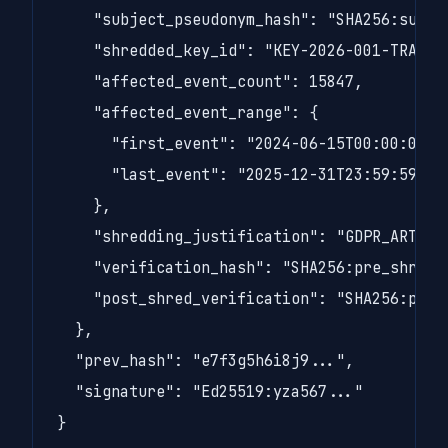
    "subject_pseudonym_hash": "SHA256:subjec
    "shredded_key_id": "KEY-2026-001-TRADER-
    "affected_event_count": 15847,

    "affected_event_range": {

      "first_event": "2024-06-15T00:00:00Z",
      "last_event": "2025-12-31T23:59:59Z"

    },

    "shredding_justification": "GDPR_ARTICLE
    "verification_hash": "SHA256:pre_shred_s
    "post_shred_verification": "SHA256:post_
  },

  "prev_hash": "e7f3g5h6i8j9...",

  "signature": "Ed25519:yza567..."

}