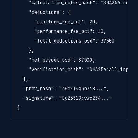
    "calculation_rules_hash": "SHA256:rules_
    "deductions": {

      "platform_fee_pct": 20,

      "performance_fee_pct": 10,

      "total_deductions_usd": 37500

    },

    "net_payout_usd": 87500,

    "verification_hash": "SHA256:all_inputs_
  },

  "prev_hash": "d6e2f4g5h7i8...",

  "signature": "Ed25519:vwx234..."

}