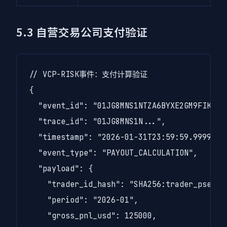
5.3 自营交易公司支付验证
// VCP-RISK事件：支付计算验证

{

  "event_id": "01JG8MNS1NTZA6BYXE2GM9FIKW",

  "trace_id": "01JG8MNS1N...",

  "timestamp": "2026-01-31T23:59:59.999999Z"
  "event_type": "PAYOUT_CALCULATION",

  "payload": {

    "trader_id_hash": "SHA256:trader_pseudon
    "period": "2026-01",

    "gross_pnl_usd": 125000,
