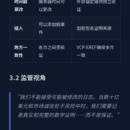
时间戳
服务器时间可
外部锚定提供独立验
篡改
以更改
证
可以添加假事
插入
加密签名证明来源
件
跨方一
各方之间无验
VCP-XREF确保多方
致性
证
一致
3.2 监管视角
"我们不能接受可能被修改的日志。当数十亿
美元和市场诚信处于风险中时，我们需要记
录真实和完整的数学证明——而不是保证。"