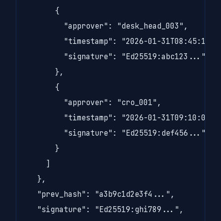
      {

        "approver": "desk_head_003",

        "timestamp": "2026-01-31T08:45:12.12
        "signature": "Ed25519:abc123..."

      },

      {

        "approver": "cro_001",

        "timestamp": "2026-01-31T09:10:05.78
        "signature": "Ed25519:def456..."

      }

    ]

  },

  "prev_hash": "a3b9c1d2e3f4...",

  "signature": "Ed25519:ghi789...",
