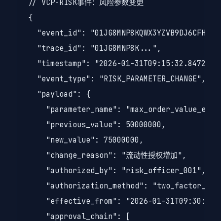
// VCP-RISK事件：风险参数变更

{

  "event_id": "01JG8MNP8KQWX3YZVB9DJ6CFHT",

  "trace_id": "01JG8MNP8K...",

  "timestamp": "2026-01-31T09:15:32.847293Z"
  "event_type": "RISK_PARAMETER_CHANGE",

  "payload": {

    "parameter_name": "max_order_value_eur",
    "previous_value": 50000000,

    "new_value": 75000000,

    "change_reason": "流动性授权增加",

    "authorized_by": "risk_officer_001",

    "authorization_method": "two_factor_appr
    "effective_from": "2026-01-31T09:30:00.0
    "approval_chain": [
