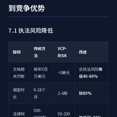
到竞争优势
7.1 执法风险降低
传统方
VCP-
指标
改进
法
RISK
文档相
每年X百
总执法风险
降
~0美元
关罚款
万美元
低40-60%
调查时
6-18个
2-4周
快80%
长
月
500-
法律辩
50-200