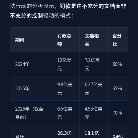
法行动的分析显示，
罚款是由不充分的文档而非
不充分的控制
驱动的模式：
罚款总
文档相
百分
期间
额
关
比
12亿美
7.2亿美
2024年
60%
元
元
9.8亿美
6.37亿美
2025年
65%
元
元
2026年（截至
6.5亿美
4.55亿美
70%
目前）
元
元
28.3亿
18.1亿
总计
64%