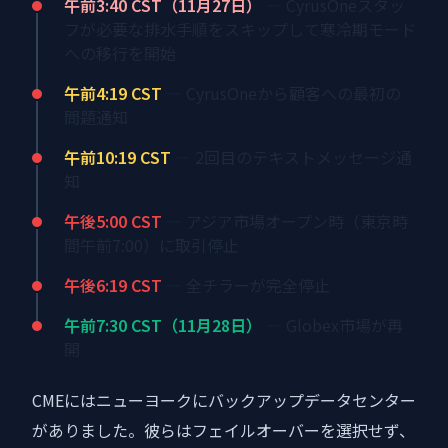
午前3:40 CST（11月27日）
— CyrusOneスタッ
フが必要な排水手順をスキップして寒冷期モード
への移行を開始
午前4:19 CST
— CyrusOneから顧客への最初の
問題通知
午前10:19 CST
— 2回目のテキストメッセージ通
知
午後5:00 CST
— アジア市場オープン時（東京時
間午前7:00）に取引停止
午後6:19 CST
— 全チラーが完全停止
午前7:30 CST（11月28日）
— Globex市場が再
開
CMEにはニューヨークにバックアップデータセンター
がありました。彼らはフェイルオーバーを選択せず、