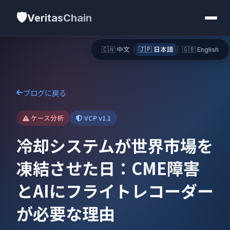
🛡️
VeritasChain
🇨🇳 中文
|
🇯🇵 日本語
|
🇬🇧 English
ブログに戻る
ケース分析
VCP v1.1
冷却システムが世界市場を
凍結させた日：CME障害
とAIにフライトレコーダー
が必要な理由