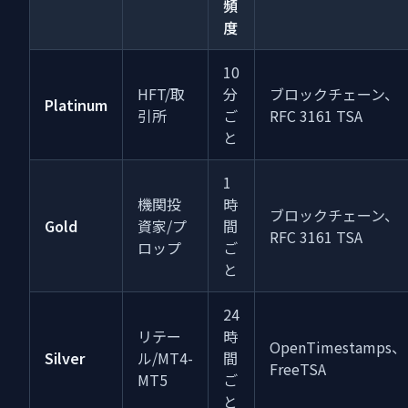
頻
度
10
HFT/取
分
ブロックチェーン、
Platinum
引所
ご
RFC 3161 TSA
と
1
機関投
時
ブロックチェーン、
Gold
資家/プ
間
RFC 3161 TSA
ロップ
ご
と
24
リテー
時
OpenTimestamps、
Silver
ル/MT4-
間
FreeTSA
MT5
ご
と