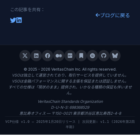
この記事を共有：
ブログに戻る
© 2025 - 2026 VeritasChain Inc. All rights reserved.
VSOは独立して運営されており、取引サービスを提供していません。
VSOは金融パフォーマンスに関する主張を保証または認証しません。
すべての仕様は「現状のまま」提供され、いかなる種類の保証も伴いませ
ん。
VeritasChain Standards Organization
D-U-N-S: 698368529
恵比寿オフィス — 〒150-0021 東京都渋谷区恵比寿西2-4-8
VCP仕様 v1.0 — 2025年1月20日リリース | 次回更新: v1.1 (2026年第2四
半期)